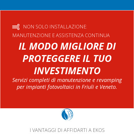
NON SOLO INSTALLAZIONE:
MANUTENZIONE E ASSISTENZA CONTINUA
IL MODO MIGLIORE DI
PROTEGGERE IL TUO
INVESTIMENTO
Servizi completi di manutenzione e revamping
per impianti fotovoltaici in Friuli e Veneto.
I VANTAGGI DI AFFIDARTI A EKOS